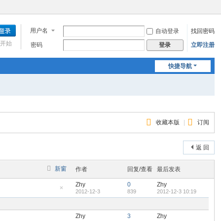
用户名
自动登录
找回密码
开始
密码
立即注册
登录
快捷导航
收藏本版
|
订阅
返 回
新窗
作者
回复/查看
最后发表
Zhy
0
Zhy
2012-12-3
839
2012-12-3 10:19
隐
藏
置
顶
Zhy
3
Zhy
帖