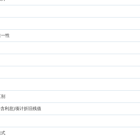
唯一性
区别
费不含利息)项计折旧残值
模式