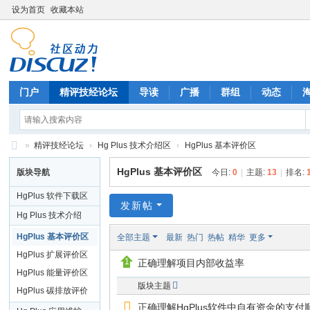
设为首页
收藏本站
门户
精评技经论坛
导读
广播
群组
动态
»
精评技经论坛
›
Hg Plus 技术介绍区
›
HgPlus 基本评价区
精
HgPlus 基本评价区
版块导航
今日:
0
|
主题:
13
|
排名:
评
HgPlus 软件下载区
技
发新帖
Hg Plus 技术介绍
经
区
HgPlus 基本评价区
全部主题
最新
热门
热帖
精华
更多
论
HgPlus 扩展评价区
正确理解项目内部收益率
坛
HgPlus 能量评价区
版块主题
HgPlus 碳排放评价
正确理解HgPlus软件中自有资金的支付