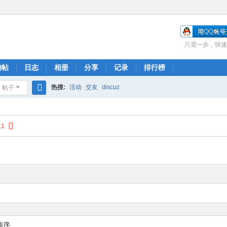
只需一步，快速
淘帖
日志
相册
分享
记录
排行榜
热搜:
活动
交友
discuz
帖子
搜
索
11
顺序